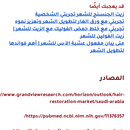
عجبك أيضًا
 الجنسنج للشعر تجربتي الشخصية
تي مع ورق الغار لتطويل الشعر وتعزيز نموه
بتي مع خلط حمض الفوليك مع الزيت للشعر |
الفولين للشعر
 يبان مفعول عشبة الآس للشعر | أهم فوائدها
ويل الشعر
صادر
https://www.grandviewresearch.com/horizon/outlook/h
restoration-market/saudi-ar
https://pubmed.ncbi.nlm.nih.gov/11376