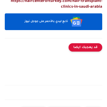
https://haircenterofturkey.com/hair-transpl
clinics-in-saudi-ar
تابع ليدي بالأحمر على جوجل نيوز
د يعجبك ايضا