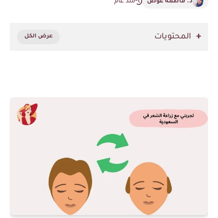
د. فاطمه عوض
منذ عام
المحتويات