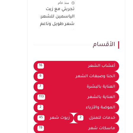
منذ عام
تجربتي مع زيت
الياسمين للشعر:
شعر طويل وناعم
كالحرير
الأقسام
أعشاب الشعر
16
الحنا وصبغات الشعر
6
العناية بالبشرة
7
العناية بالشعر
113
الموضة والأزياء
2
خدمات للمنزل
زيوت شعر
45
2
ماسكات شعر
19