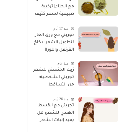
مع الحناء| تركيبة
طبيعية لشعر كثيف
ولامع
منذ 17 أيام
تجربتي مع ورق الغار
لتطويل الشعر: بخاخ
القرنفل واللورا!
منذ عام
زيت الجنسنج للشعر
تجربتي الشخصية:
من التساقط
للكثافة!
منذ 26 أيام
تجربتي مع القسط
الهندي للشعر: هل
يعيد إنبات الشعر
ويؤخر الشيب؟