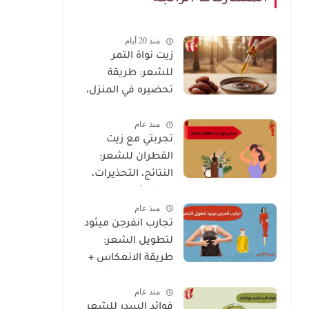
منذ 20 أيام
زيت نواة التمر
للشعر: طريقة
تحضيره في المنزل،
وصفات لإنبات
منذ عام
الفراغات
تجربتي مع زيت
القطران للشعر:
النتائج، التحذيرات،
والنصائح
منذ عام
تجارب انفرجن ميثود
لتطويل الشعر:
طريقة الانعكاس +
متى تظهر النتائج؟
منذ عام
فوائد السدر للشعر