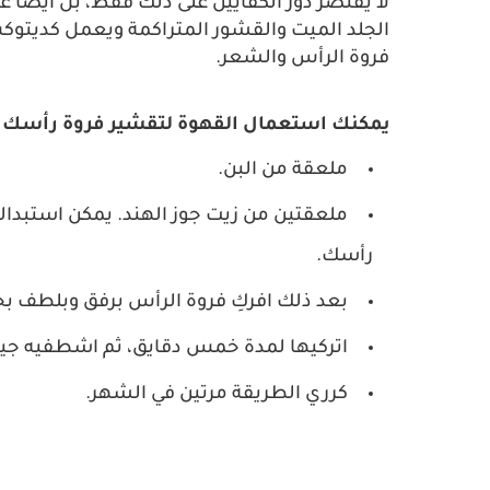
لا يقتصر دور الكفايين على ذلك فقط، بل أيضًا 
الجلد الميت والقشور المتراكمة ويعمل كديتوك
فروة الرأس والشعر.
يمكنك استعمال القهوة لتقشير فروة رأسك بال
ملعقة من البن.
ملعقتين من زيت جوز الهند. يمكن استبدالها
رأسك.
بعد ذلك افركِ فروة الرأس برفق وبلطف ب
اتركيها لمدة خمس دقايق، ثم اشطفيه جيدًا
كرري الطريقة مرتين في الشهر.